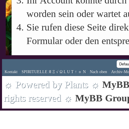
Ihr Account könnte durch 
worden sein oder wartet a
Sie rufen diese Seite direk
Formular oder den entspr
Kontakt
SPIRITUELLE Я Ξ √ Ω L U T ↑ ☼ N
Nach oben
Archiv-Mo
☼ Powered by Plants ☼
MyBB 
rights reserved ☼
MyBB Grou