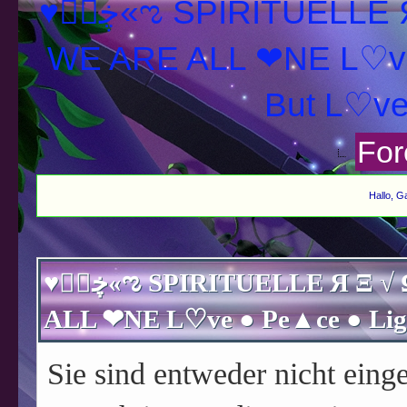
♥ڿڰۣ«ಌ SPIRITUELLE Я Ξ √ Ω L U T ↑ ☼ N - Forum -
WE ARE ALL ❤NE L♡ve
For
Hallo, G
♥ڿڰۣ«ಌ SPIRITUELLE Я Ξ √ Ω L U T ↑ ☼ N - Forum - WE ARE
Sie sind entweder nicht einge