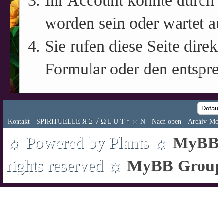
Ihr Account könnte durch 
worden sein oder wartet a
Sie rufen diese Seite direk
Formular oder den entspr
Kontakt
SPIRITUELLE Я Ξ √ Ω L U T ↑ ☼ N
Nach oben
Archiv-Mo
☼ Powered by Plants ☼
MyBB 
rights reserved ☼
MyBB Grou