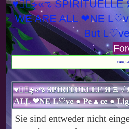
♥ڿڰۣ«ಌ SPIRITUELLE Я Ξ √ Ω L U T ↑ ☼ N - Forum -
WE ARE ALL ❤NE L♡ve
For
Hallo, G
♥ڿڰۣ«ಌ SPIRITUELLE Я Ξ √ Ω L U T ↑ ☼ N - Forum - WE ARE
Sie sind entweder nicht einge