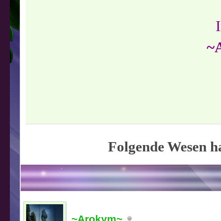
~
Folgende Wesen ha
~Arokym~