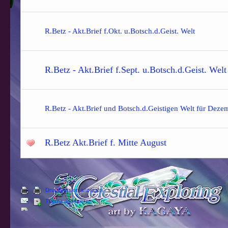
R.Betz - Akt.Brief f.Okt. u.Botsch.d.Geist. Welt
R.Betz - Akt.Brief f.Sept. u.Botsch.d.Geist. Welt
R.Betz - Akt.Brief und Botsch.d.Geistigen Welt für Deze
R.Betz Akt.Brief f. Mitte August
Druckversion anzeigen
Thema abonnieren