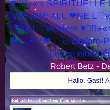
♥ڿڰۣ«ಌ SPIRITUELLE Я Ξ √ Ω L U T ↑ ☼ N - Forum -
WE ARE ALL ❤NE L♡ve
But L♡ve H
♥•.,,.•*¨*❤
›
☼ Diplom-P
Leben eine ne
Robert Betz - D
Hallo, Gast!
A
schnitt
Robert Betz - Dein Abendseminar - Live