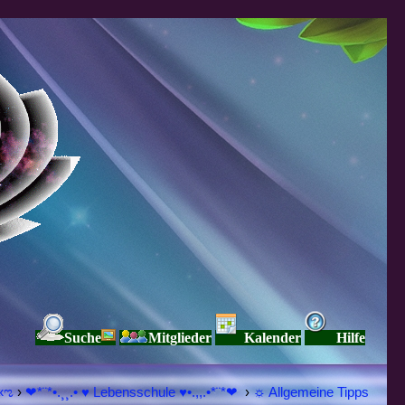
Suche
Mitglieder
Kalender
Hilfe
Я Ξ √ Ω L U T ↑ ☼ N - Forum - WE ARE ALL ❤NE L♡ve ● Pe▲ce ● Light☀ Nothing But L♡ve Here ♥ڿڰۣ«ಌ
›
❤*¨*•.¸¸.• ♥ Lebensschule ♥•.,,.•*¨*❤
›
☼ Allgemeine Tipps