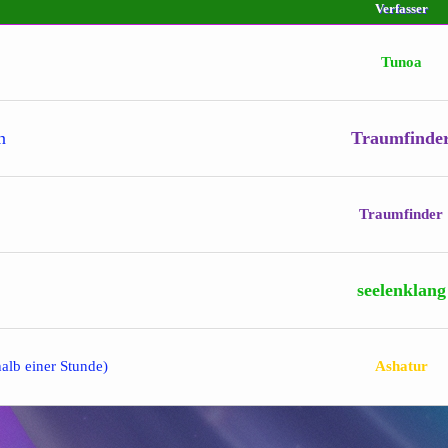
Verfasser
Tunoa
n
Traumfinde
Traumfinder
seelenklang
halb einer Stunde)
Ashatur