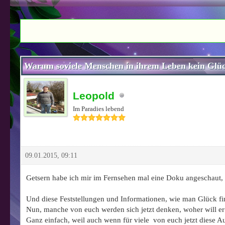
0 Bewertung(en) - 0 im Durchschnitt
1
2
3
4
5
Warum soviele Menschen in ihrem Leben kein Glüc
Leopold
Im Paradies lebend
09.01.2015, 09:11
Getsern habe ich mir im Fernsehen mal eine Doku angeschaut,
Und diese Feststellungen und Informationen, wie man Glück f
Nun, manche von euch werden sich jetzt denken, woher will er
Ganz einfach, weil auch wenn für viele von euch jetzt diese Aus