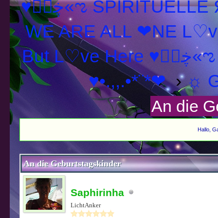
♥ڿڰۣ«ಌ SPIRITUELLE Я Ξ √ Ω L U T ↑ ☼ N - Forum -
WE ARE ALL ❤NE L♡ve
But L♡ve Here ♥ڿڰۣ
♥•.,,.•*¨*❤
›
☼ G
An die G
Hallo, G
schnitt
An die Geburtstagskinder
Saphirinha
LichtAnker