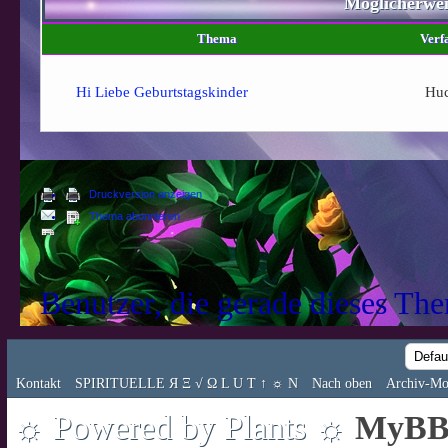
Möglicherwe
Thema
Verf
Hi Liebe Geburtstagskinder
Hu
Druckversion anzeigen
Thema abonnieren
Benutzer, die gerade dieses Th
Kontakt
SPIRITUELLE Я Ξ √ Ω L U T ↑ ☼ N
Nach oben
Archiv-Mo
☼ Powered by Plants ☼
MyBB 