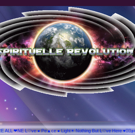
♥ڿڰۣ«ಌ SPIRITUELLE 