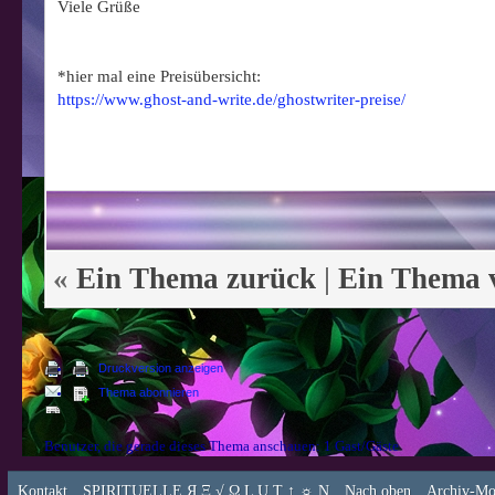
Viele Grüße
*hier mal eine Preisübersicht:
https://www.ghost-and-write.de/ghostwriter-preise/
«
Ein Thema zurück
|
Ein Thema 
Druckversion anzeigen
Thema abonnieren
Benutzer, die gerade dieses Thema anschauen: 1 Gast/Gäste
Kontakt
SPIRITUELLE Я Ξ √ Ω L U T ↑ ☼ N
Nach oben
Archiv-Mo