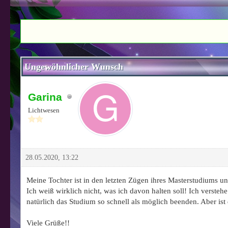
0 Bewertung(en) - 0 im Durchschnitt
1
2
3
4
5
Ungewöhnlicher Wunsch
Garina
Lichtwesen
28.05.2020, 13:22
Meine Tochter ist in den letzten Zügen ihres Masterstudiums u
Ich weiß wirklich nicht, was ich davon halten soll! Ich verste
natürlich das Studium so schnell als möglich beenden. Aber ist
Viele Grüße!!