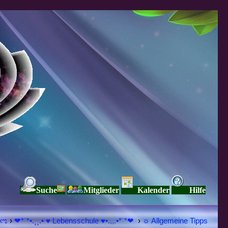
Suche
Mitglieder
Kalender
Hilfe
Я Ξ √ Ω L U T ↑ ☼ N - Forum - WE ARE ALL ❤NE L♡ve ● Pe▲ce ● Light☀ Nothing But L♡ve Here ♥ڿڰۣ«ಌ
›
❤*¨*•.¸¸.• ♥ Lebensschule ♥•.,,.•*¨*❤
›
☼ Allgemeine Tipps