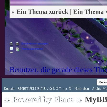
«
Ein Thema zurück
|
Ein Thema 
Druckversion anzeigen
Thema abonnieren
Benutzer, die gerade dieses Th
Kontakt
SPIRITUELLE Я Ξ √ Ω L U T ↑ ☼ N
Nach oben
Archiv-Mo
☼ Powered by Plants ☼
MyBB 