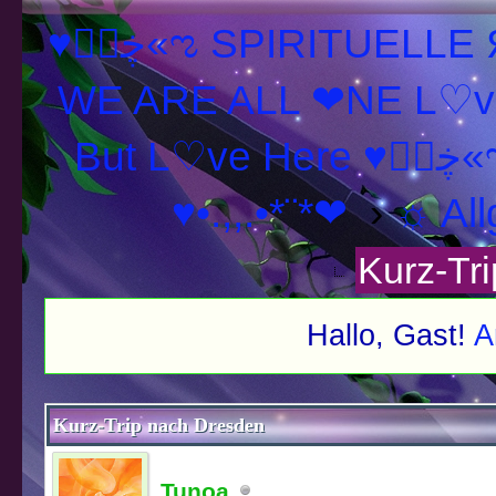
♥ڿڰۣ«ಌ SPIRITUELLE Я Ξ √ Ω L U T ↑ ☼ N - Forum -
WE ARE ALL ❤NE L♡ve
But L♡ve H
♥•.,,.•*¨*❤
›
☼ All
Kurz-Tr
Hallo, Gast!
A
schnitt
Kurz-Trip nach Dresden
Tunoa