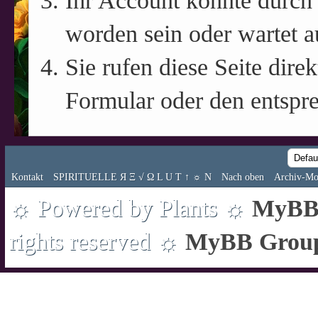
Ihr Account könnte durch 
worden sein oder wartet a
Sie rufen diese Seite direk
Formular oder den entspr
Kontakt
SPIRITUELLE Я Ξ √ Ω L U T ↑ ☼ N
Nach oben
Archiv-Mo
☼ Powered by Plants ☼
MyBB 
rights reserved ☼
MyBB Grou