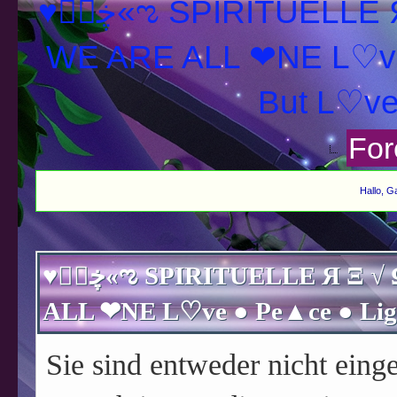
♥ڿڰۣ«ಌ SPIRITUELLE Я Ξ √ Ω L U T ↑ ☼ N - Forum -
WE ARE ALL ❤NE L♡ve
For
Hallo, G
♥ڿڰۣ«ಌ SPIRITUELLE Я Ξ √ Ω L U T ↑ ☼ N - Forum - WE ARE
Sie sind entweder nicht einge