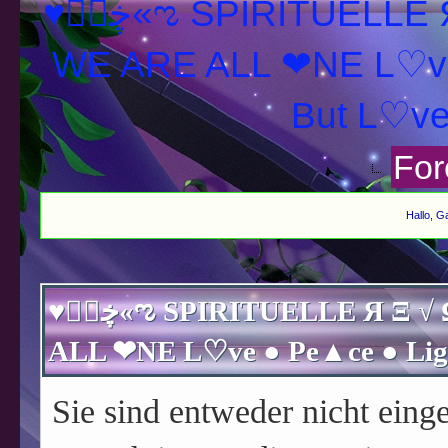
♥ڿڰۣ«ಌ SPIRITUELLE Я Ξ √ Ω L U T ↑ ☼ N - Forum -
WE ARE ALL ❤NE L♡ve
For
Hallo, G
♥ڿڰۣ«ಌ SPIRITUELLE Я Ξ √ Ω L U T ↑ ☼ N - Forum - WE ARE
Sie sind entweder nicht einge