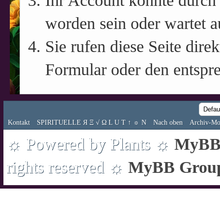
Ihr Account könnte durch 
worden sein oder wartet a
Sie rufen diese Seite direk
Formular oder den entspr
Kontakt
SPIRITUELLE Я Ξ √ Ω L U T ↑ ☼ N
Nach oben
Archiv-Mo
☼ Powered by Plants ☼
MyBB 
rights reserved ☼
MyBB Grou