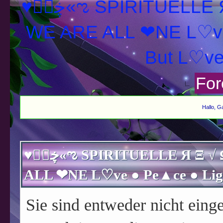
♥ڿڰۣ«ಌ SPIRITUELLE Я Ξ √ Ω L U T ↑ ☼ N - Forum -
WE ARE ALL ❤NE L♡ve
For
Hallo, G
♥ڿڰۣ«ಌ SPIRITUELLE Я Ξ √ Ω L U T ↑ ☼ N - Forum - WE ARE
Sie sind entweder nicht einge