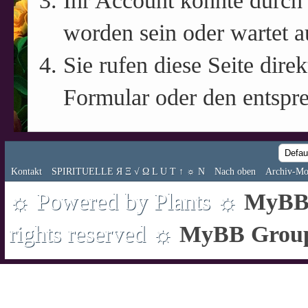
Ihr Account könnte durch 
worden sein oder wartet a
Sie rufen diese Seite direk
Formular oder den entspr
Kontakt
SPIRITUELLE Я Ξ √ Ω L U T ↑ ☼ N
Nach oben
Archiv-Mo
☼ Powered by Plants ☼
MyBB 
rights reserved ☼
MyBB Grou