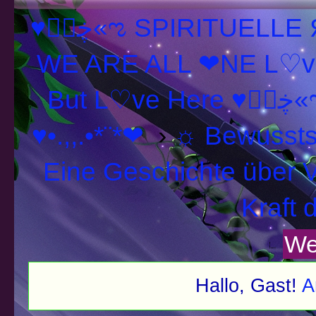
♥ڿڰۣ«ಌ SPIRITUELLE Я Ξ √ Ω L U T ↑ ☼ N - Forum -
WE ARE ALL ❤NE L♡ve
But L♡ve H
♥•.,,.•*¨*❤
›
☼ Bewussts
Eine Geschichte über V
Kraft 
We
Hallo, Gast!
A