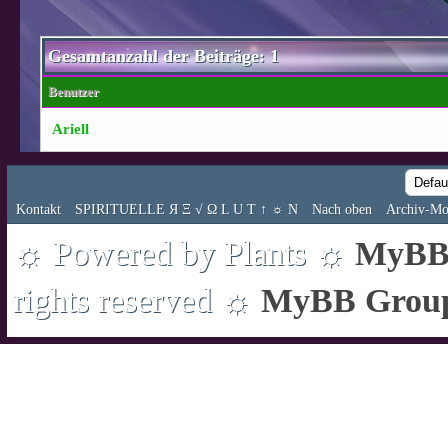
Gesamtanzahl der Beiträge: 1
Benutzer
Ariell
Kontakt
SPIRITUELLE Я Ξ √ Ω L U T ↑ ☼ N
Nach oben
Archiv-Mo
☼ Powered by Plants ☼
MyBB 
rights reserved ☼
MyBB Grou