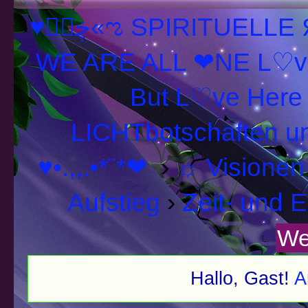
♥ڿڰۣ«ಌ SPIRITUELLE Я Ξ √ Ω L U T ↑ ☼ N - Forum -
WE ARE ALL ❤NE L♡ve
LICHTbotschaften 
♥•.,,.•*¨*❤
›
☼ Visionen
Aufstieg
›
Zeit- und E
We
Hallo, Gast!
A