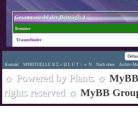
Gesamtanzahl der Beiträge: 1
Benutzer
Traumfinder
Kontakt
SPIRITUELLE Я Ξ √ Ω L U T ↑ ☼ N
Nach oben
Archiv-Mo
☼ Powered by Plants ☼
MyBB 
rights reserved ☼
MyBB Grou