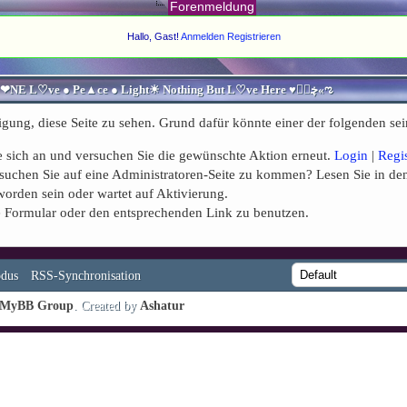
Forenmeldung
Hallo, Gast!
Anmelden
Registrieren
♥ڿڰۣ«ಌ SPIRITUELLE Я Ξ √ Ω L U T ↑ ☼ N - Forum - WE ARE ALL ❤NE L♡ve ● Pe▲ce ● Light☀ Nothing But L♡ve Here ♥ڿڰۣ«ಌ
igung, diese Seite zu sehen. Grund dafür könnte einer der folgenden sei
Sie sich an und versuchen Sie die gewünschte Aktion erneut.
Login
|
Regi
Versuchen Sie auf eine Administratoren-Seite zu kommen? Lesen Sie in de
worden sein oder wartet auf Aktivierung.
nde Formular oder den entsprechenden Link zu benutzen.
dus
RSS-Synchronisation
MyBB Group
. Created by
Ashatur