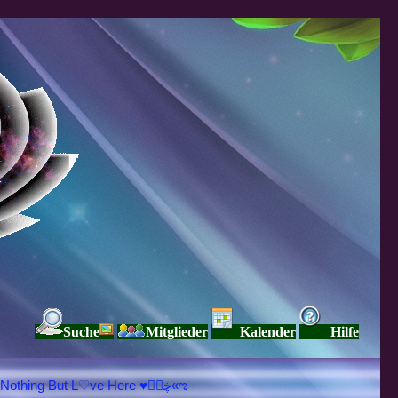
Suche
Mitglieder
Kalender
Hilfe
♥ڿڰۣ«ಌ SPIRITUELLE Я Ξ √ Ω L U T ↑ ☼ N - Forum - WE ARE ALL ❤NE L♡ve ● Pe▲ce ● Light☀ Nothing But L♡ve Here ♥ڿڰۣ«ಌ