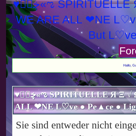
♥ڿڰۣ«ಌ SPIRITUELLE Я Ξ √ Ω L U T ↑ ☼ N - Forum -
WE ARE ALL ❤NE L♡ve
For
Hallo, G
♥ڿڰۣ«ಌ SPIRITUELLE Я Ξ √ Ω L U T ↑ ☼ N - Forum - WE ARE
Sie sind entweder nicht einge