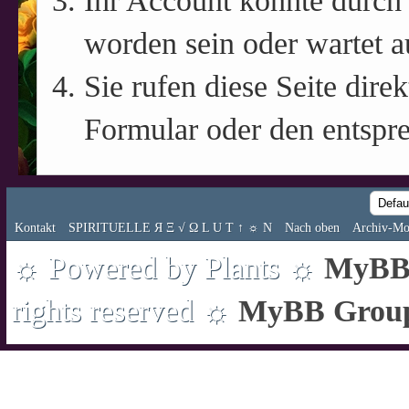
Ihr Account könnte durch 
worden sein oder wartet a
Sie rufen diese Seite direk
Formular oder den entspr
Kontakt
SPIRITUELLE Я Ξ √ Ω L U T ↑ ☼ N
Nach oben
Archiv-Mo
☼ Powered by Plants ☼
MyBB 
rights reserved ☼
MyBB Grou