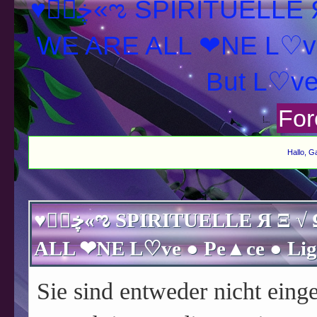
♥ڿڰۣ«ಌ SPIRITUELLE Я Ξ √ Ω L U T ↑ ☼ N - Forum -
WE ARE ALL ❤NE L♡ve
For
Hallo, G
♥ڿڰۣ«ಌ SPIRITUELLE Я Ξ √ Ω L U T ↑ ☼ N - Forum - WE ARE
Sie sind entweder nicht einge