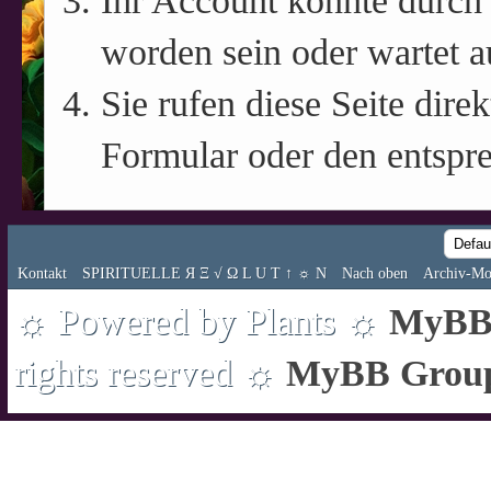
Ihr Account könnte durch 
worden sein oder wartet a
Sie rufen diese Seite direk
Formular oder den entspr
Kontakt
SPIRITUELLE Я Ξ √ Ω L U T ↑ ☼ N
Nach oben
Archiv-Mo
☼ Powered by Plants ☼
MyBB 
rights reserved ☼
MyBB Grou