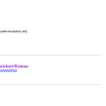
tuelle-revolution.net
)
chwickart/Keman
UAAAAAAAPAA