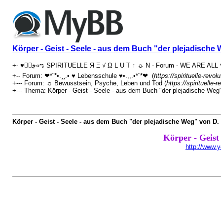
Körper - Geist - Seele - aus dem Buch "der plejadisch
+-- Forum: ❤*¨*•.¸¸.• ♥ Lebensschule ♥•.,,.•*¨*❤ (
https://spirituelle-revo
+--- Forum: ☼ Bewusstsein, Psyche, Leben und Tod (
https://spirituelle-
+--- Thema: Körper - Geist - Seele - aus dem Buch "der plejadische We
Körper - Geist - Seele - aus dem Buch "der plejadische Weg" von D
Körper - Geist
http://www