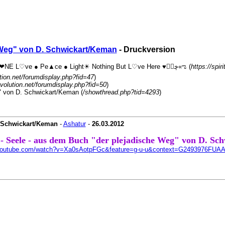
e Weg" von D. Schwickart/Keman
- Druckversion
+- ♥ڿڰۣ«ಌ SPIRITUELLE Я Ξ √ Ω L U T ↑ ☼ N - Forum - WE ARE ALL ❤NE L♡ve ● Pe▲ce ● Light☀ Nothing But L♡ve Here ♥ڿڰۣ«ಌ (
https://spiri
lution.net/forumdisplay.php?fid=47
)
revolution.net/forumdisplay.php?fid=50
)
g" von D. Schwickart/Keman (
/showthread.php?tid=4293
)
. Schwickart/Keman
-
Ashatur
-
26.03.2012
 - Seele - aus dem Buch "der plejadische Weg" von D. S
.youtube.com/watch?v=Xa0sAotpFGc&feature=g-u-u&context=G2493976F