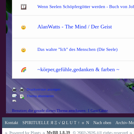
Wenn Seelen Schöpfergötter werden - Buch von Jo
AlanWatts - The Mind / Der Geist
Das wahre "Ich" des Menschen (Die Seele)
~körper,gefühle,gedanken & farben ~
Druckversion anzeigen
Thema abonnieren
Benutzer, die gerade dieses Thema anschauen: 1 Gast/Gäste
Kontakt
SPIRITUELLE Я Ξ √ Ω L U T ↑ ☼ N
Nach oben
Archiv-Mo
☼ Powered by Plants ☼
MyBB 1.8.39
, © 2002-2026 All rights reserved ☼