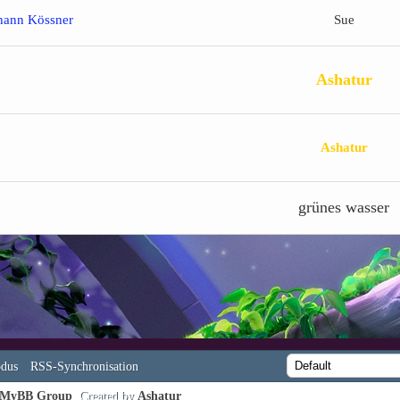
hann Kössner
Sue
Ashatur
Ashatur
grünes wasser
dus
RSS-Synchronisation
MyBB Group
. Created by
Ashatur