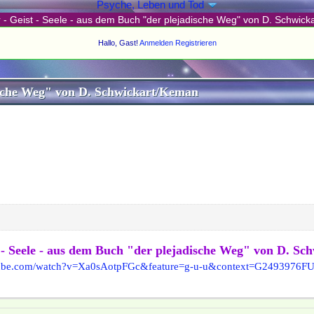
Psyche, Leben und Tod
 - Geist - Seele - aus dem Buch "der plejadische Weg" von D. Schwic
Hallo, Gast!
Anmelden
Registrieren
dische Weg" von D. Schwickart/Keman
 - Seele - aus dem Buch "der plejadische Weg" von D. S
utube.com/watch?v=Xa0sAotpFGc&feature=g-u-u&context=G24939