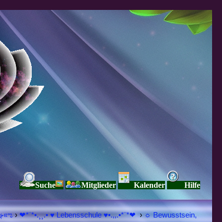
Suche
Mitglieder
Kalender
Hilfe
♥ڿڰۣ«ಌ SPIRITUELLE Я Ξ √ Ω L U T ↑ ☼ N - Forum - WE ARE ALL ❤NE L♡ve ● Pe▲ce ● Light☀ Nothing But L♡ve Here ♥ڿڰۣ«ಌ
›
❤*¨*•.¸¸.• ♥ Lebensschule ♥•.,,.•*¨*❤
›
☼ Bewusstsein,