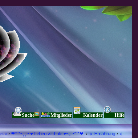
Suche
Mitglieder
Kalender
Hilfe
♥ڿڰۣ«ಌ SPIRITUELLE Я Ξ √ Ω L U T ↑ ☼ N - Forum - WE ARE ALL ❤NE L♡ve ● Pe▲ce ● Light☀ Nothing But L♡ve Here ♥ڿڰۣ«ಌ
›
❤*¨*•.¸¸.• ♥ Lebensschule ♥•.,,.•*¨*❤
›
☼ Ernährung
›
☼