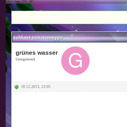
0 Bewertung(en) - 0 im Durchschnitt
1
2
3
4
5
rohkost-tomatensuppe
grünes wasser
Unregistered
18.12.2013, 23:05