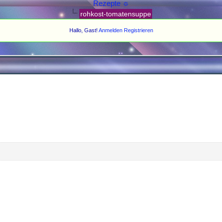
Rezepte ☼
rohkost-tomatensuppe
Hallo, Gast!
Anmelden
Registrieren