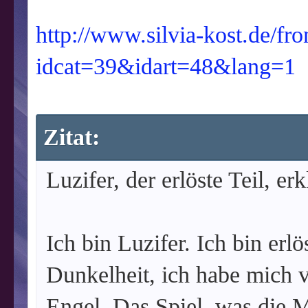
http://www.silvia-kost.de/fr
idcat=39&idart=48&lang=1
Zitat:
Luzifer, der erlöste Teil, erk
Ich bin Luzifer. Ich bin erlös
Dunkelheit, ich habe mich ve
Engel. Das Spiel, was die M