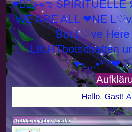
♥ڿڰۣ«ಌ SPIRITUELLE Я Ξ √ Ω L U T ↑ ☼ N - Forum -
WE ARE ALL ❤NE L♡ve
LICHTbotschaften 
♥•.,,.•*¨*❤
Aufklär
Hallo, Gast!
A
schnitt
Aufklärung über Luzifer