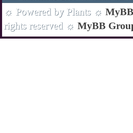
☼ Powered by Plants ☼
MyBB 
rights reserved ☼
MyBB Grou