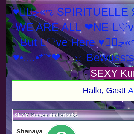
♥ڿڰۣ«ಌ SPIRITUELLE Я Ξ √ Ω L U T ↑ ☼ N - Forum -
WE ARE ALL ❤NE L♡ve
But L♡ve H
♥•.,,.•*¨*❤
›
☼ Bewusstse
SEXY Kurv
Hallo, Gast!
A
schnitt
SEXY Kurven sind erlaubt.
Shanaya