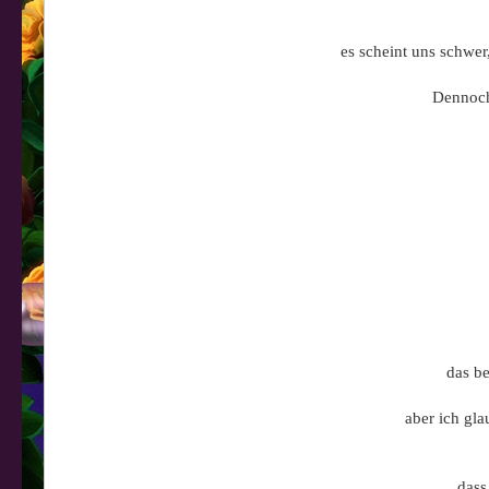
es scheint uns schwe
Dennoch
das be
aber ich gla
dass