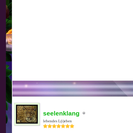
seelenklang
lebendes L(i)eben