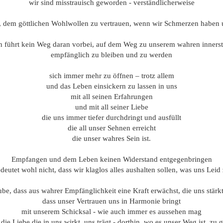
wir sind misstrauisch geworden - verständlicherweise
r, dem göttlichen Wohlwollen zu vertrauen, wenn wir Schmerzen haben 
 führt kein Weg daran vorbei, auf dem Weg zu unserem wahren inners
empfänglich zu bleiben und zu werden
sich immer mehr zu öffnen – trotz allem
und das Leben einsickern zu lassen in uns
mit all seinen Erfahrungen
und mit all seiner Liebe
die uns immer tiefer durchdringt und ausfüllt
die all unser Sehnen erreicht
die unser wahres Sein ist.
Empfangen und dem Leben keinen Widerstand entgegenbringen
deutet wohl nicht, dass wir klaglos alles aushalten sollen, was uns Leid
ube, dass aus wahrer Empfänglichkeit eine Kraft erwächst, die uns stärk
dass unser Vertrauen uns in Harmonie bringt
mit unserem Schicksal - wie auch immer es aussehen mag
 die Liebe die in uns wirkt, uns trägt - dorthin, wo es unser Weg ist, zu 