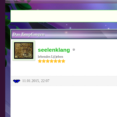
0 Bewertung(en) - 0 im Durchschnitt
1
2
3
4
5
Das Empfangen
seelenklang
lebendes L(i)eben
11.01.2015, 22:07