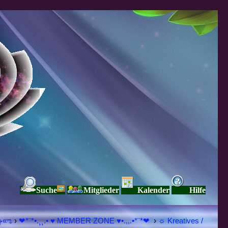
Suche
Mitglieder
Kalender
Hilfe
♥ڿڰۣ«ಌ SPIRITUELLE Я Ξ √ Ω L U T ↑ ☼ N - Forum - WE ARE ALL ❤NE L♡ve ● Pe▲ce ● Light☀ Nothing But L♡ve Here ♥ڿڰۣ«ಌ
›
❤*¨*•.¸¸.• ♥ MEMBER ZONE ♥•.,,.•*¨*❤
›
☼ Kreatives /