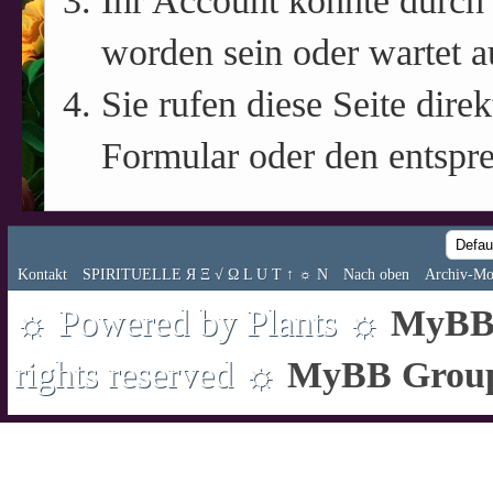
Ihr Account könnte durch 
worden sein oder wartet a
Sie rufen diese Seite direk
Formular oder den entspr
Kontakt
SPIRITUELLE Я Ξ √ Ω L U T ↑ ☼ N
Nach oben
Archiv-Mo
☼ Powered by Plants ☼
MyBB 
rights reserved ☼
MyBB Grou