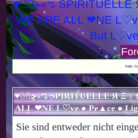
♥ڿڰۣ«ಌ SPIRITUELLE Я Ξ √ Ω L U T ↑ ☼ N - Forum -
WE ARE ALL ❤NE L♡ve
For
Hallo, G
♥ڿڰۣ«ಌ SPIRITUELLE Я Ξ √ Ω L U T ↑ ☼ N - Forum - WE ARE
Sie sind entweder nicht einge