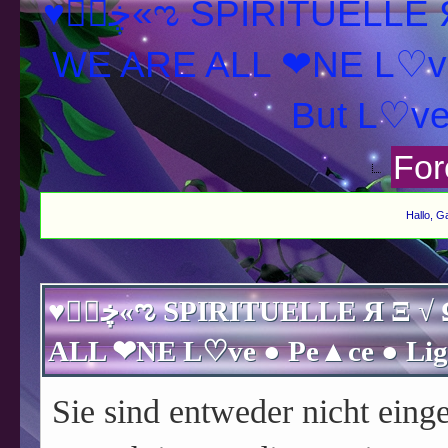
♥ڿڰۣ«ಌ SPIRITUELLE Я Ξ √ Ω L U T ↑ ☼ N - Forum -
WE ARE ALL ❤NE L♡ve
For
Hallo, G
♥ڿڰۣ«ಌ SPIRITUELLE Я Ξ √ Ω L U T ↑ ☼ N - Forum - WE ARE
Sie sind entweder nicht einge