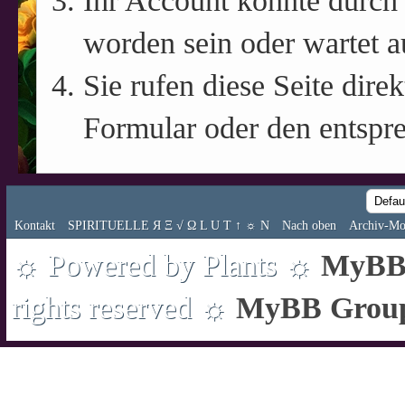
Ihr Account könnte durch 
worden sein oder wartet a
Sie rufen diese Seite direk
Formular oder den entspr
Kontakt
SPIRITUELLE Я Ξ √ Ω L U T ↑ ☼ N
Nach oben
Archiv-Mo
☼ Powered by Plants ☼
MyBB 
rights reserved ☼
MyBB Grou