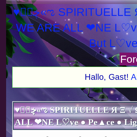
♥ڿڰۣ«ಌ SPIRITUELLE Я Ξ √ Ω L U T ↑ ☼ N - Forum -
WE ARE ALL ❤NE L♡ve
For
Hallo, Gast!
A
♥ڿڰۣ«ಌ SPIRITUELLE Я Ξ √ Ω L U T ↑ ☼ N - Forum - WE ARE