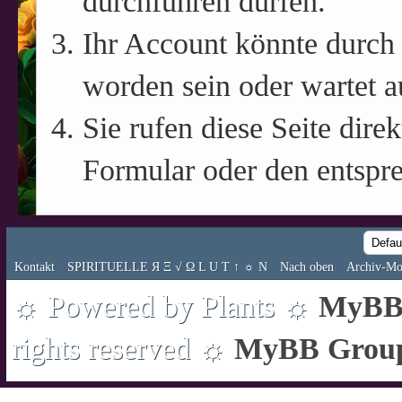
durchführen dürfen.
Ihr Account könnte durch 
worden sein oder wartet a
Sie rufen diese Seite direk
Formular oder den entspr
Kontakt
SPIRITUELLE Я Ξ √ Ω L U T ↑ ☼ N
Nach oben
Archiv-Mo
☼ Powered by Plants ☼
MyBB 
rights reserved ☼
MyBB Grou