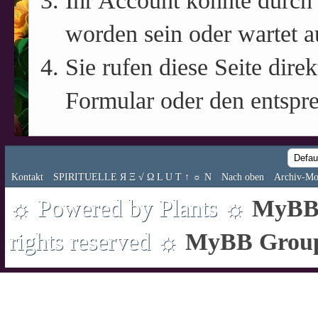
Ihr Account könnte durch 
worden sein oder wartet a
Sie rufen diese Seite direk
Formular oder den entspr
Kontakt
SPIRITUELLE Я Ξ √ Ω L U T ↑ ☼ N
Nach oben
Archiv-Mo
☼ Powered by Plants ☼
MyBB 
rights reserved ☼
MyBB Grou