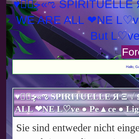
♥ڿڰۣ«ಌ SPIRITUELLE Я Ξ √ Ω L U T ↑ ☼ N - Forum -
WE ARE ALL ❤NE L♡ve
For
Hallo, G
♥ڿڰۣ«ಌ SPIRITUELLE Я Ξ √ Ω L U T ↑ ☼ N - Forum - WE ARE
Sie sind entweder nicht einge