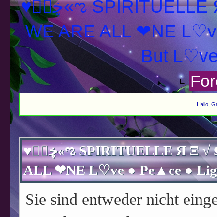
♥ڿڰۣ«ಌ SPIRITUELLE Я Ξ √ Ω L U T ↑ ☼ N - Forum -
WE ARE ALL ❤NE L♡ve
For
Hallo, G
♥ڿڰۣ«ಌ SPIRITUELLE Я Ξ √ Ω L U T ↑ ☼ N - Forum - WE ARE
Sie sind entweder nicht einge