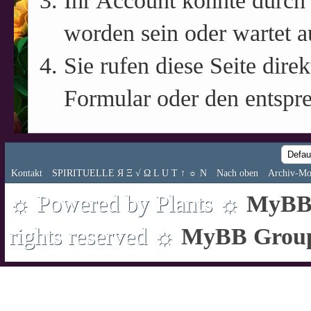
Ihr Account könnte durch 
worden sein oder wartet a
Sie rufen diese Seite direk
Formular oder den entspr
Kontakt
SPIRITUELLE Я Ξ √ Ω L U T ↑ ☼ N
Nach oben
Archiv-Mo
☼ Powered by Plants ☼
MyBB 
rights reserved ☼
MyBB Grou