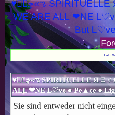
♥ڿڰۣ«ಌ SPIRITUELLE Я Ξ √ Ω L U T ↑ ☼ N - Forum -
WE ARE ALL ❤NE L♡ve
For
Hallo, G
♥ڿڰۣ«ಌ SPIRITUELLE Я Ξ √ Ω L U T ↑ ☼ N - Forum - WE ARE
Sie sind entweder nicht einge