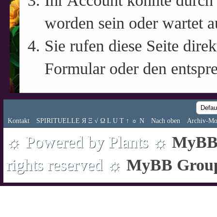
Ihr Account könnte durch 
worden sein oder wartet a
Sie rufen diese Seite direk
Formular oder den entspr
Kontakt
SPIRITUELLE Я Ξ √ Ω L U T ↑ ☼ N
Nach oben
Archiv-Mo
☼ Powered by Plants ☼
MyBB 
rights reserved ☼
MyBB Grou