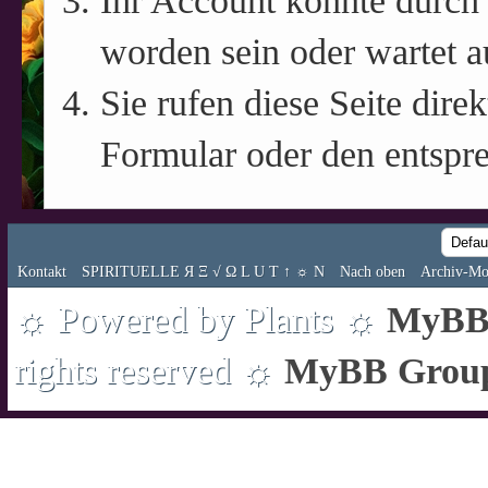
Ihr Account könnte durch 
worden sein oder wartet a
Sie rufen diese Seite direk
Formular oder den entspr
Kontakt
SPIRITUELLE Я Ξ √ Ω L U T ↑ ☼ N
Nach oben
Archiv-Mo
☼ Powered by Plants ☼
MyBB 
rights reserved ☼
MyBB Grou