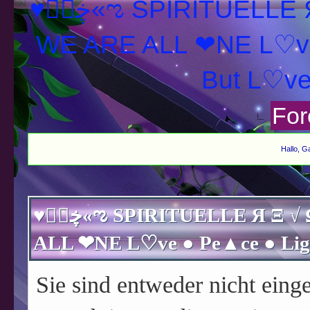
♥ڿڰۣ«ಌ SPIRITUELLE Я Ξ √ Ω L U T ↑ ☼ N - Forum -
WE ARE ALL ❤NE L♡ve
For
Hallo, G
♥ڿڰۣ«ಌ SPIRITUELLE Я Ξ √ Ω L U T ↑ ☼ N - Forum - WE ARE
Sie sind entweder nicht einge