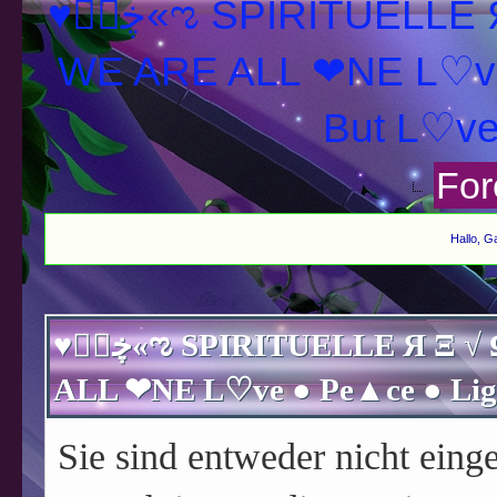
♥ڿڰۣ«ಌ SPIRITUELLE Я Ξ √ Ω L U T ↑ ☼ N - Forum -
WE ARE ALL ❤NE L♡ve
For
Hallo, G
♥ڿڰۣ«ಌ SPIRITUELLE Я Ξ √ Ω L U T ↑ ☼ N - Forum - WE ARE
Sie sind entweder nicht einge