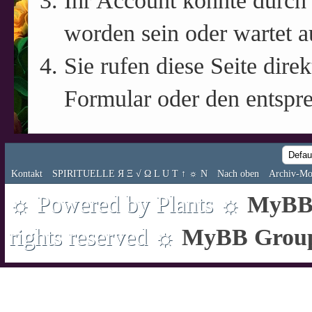
Ihr Account könnte durch 
worden sein oder wartet a
Sie rufen diese Seite direk
Formular oder den entspr
Kontakt
SPIRITUELLE Я Ξ √ Ω L U T ↑ ☼ N
Nach oben
Archiv-Mo
☼ Powered by Plants ☼
MyBB 
rights reserved ☼
MyBB Grou