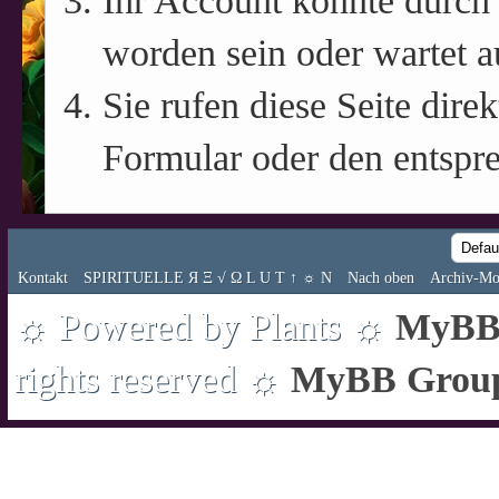
Ihr Account könnte durch 
worden sein oder wartet a
Sie rufen diese Seite direk
Formular oder den entspr
Kontakt
SPIRITUELLE Я Ξ √ Ω L U T ↑ ☼ N
Nach oben
Archiv-Mo
☼ Powered by Plants ☼
MyBB 
rights reserved ☼
MyBB Grou