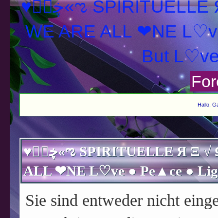
♥ڿڰۣ«ಌ SPIRITUELLE Я Ξ √ Ω L U T ↑ ☼ N - Forum -
WE ARE ALL ❤NE L♡ve
For
Hallo, G
♥ڿڰۣ«ಌ SPIRITUELLE Я Ξ √ Ω L U T ↑ ☼ N - Forum - WE ARE
Sie sind entweder nicht einge