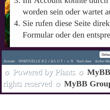
Ihr Account könnte durch 
worden sein oder wartet a
Sie rufen diese Seite direk
Formular oder den entspr
Kontakt
SPIRITUELLE Я Ξ √ Ω L U T ↑ ☼ N
Nach oben
Archiv-Mo
☼ Powered by Plants ☼
MyBB 
rights reserved ☼
MyBB Grou