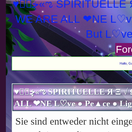
♥ڿڰۣ«ಌ SPIRITUELLE Я Ξ √ Ω L U T ↑ ☼ N - Forum -
WE ARE ALL ❤NE L♡ve
For
Hallo, G
♥ڿڰۣ«ಌ SPIRITUELLE Я Ξ √ Ω L U T ↑ ☼ N - Forum - WE ARE
Sie sind entweder nicht einge