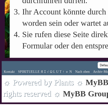
durchführen dürfen.
Ihr Account könnte durch 
worden sein oder wartet a
Sie rufen diese Seite direk
Formular oder den entspr
Kontakt
SPIRITUELLE Я Ξ √ Ω L U T ↑ ☼ N
Nach oben
Archiv-Mo
☼ Powered by Plants ☼
MyBB 
rights reserved ☼
MyBB Grou