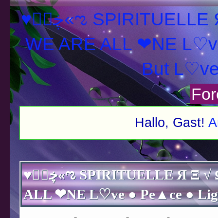
♥ڿڰۣ«ಌ SPIRITUELLE Я Ξ √ Ω L U T ↑ ☼ N - Forum -
WE ARE ALL ❤NE L♡ve
For
Hallo, Gast!
A
♥ڿڰۣ«ಌ SPIRITUELLE Я Ξ √ Ω L U T ↑ ☼ N - Forum - WE ARE