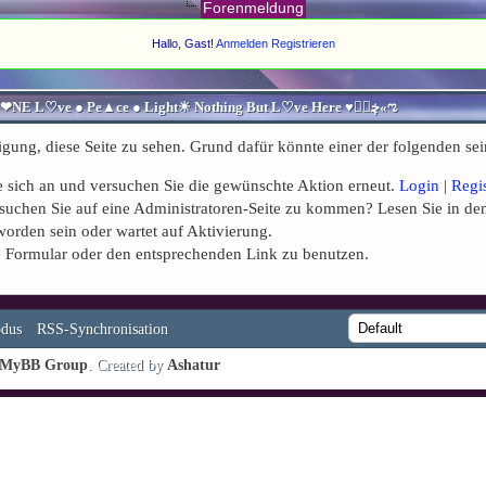
Forenmeldung
Hallo, Gast!
Anmelden
Registrieren
♥ڿڰۣ«ಌ SPIRITUELLE Я Ξ √ Ω L U T ↑ ☼ N - Forum - WE ARE ALL ❤NE L♡ve ● Pe▲ce ● Light☀ Nothing But L♡ve Here ♥ڿڰۣ«ಌ
igung, diese Seite zu sehen. Grund dafür könnte einer der folgenden sei
Sie sich an und versuchen Sie die gewünschte Aktion erneut.
Login
|
Regi
Versuchen Sie auf eine Administratoren-Seite zu kommen? Lesen Sie in de
worden sein oder wartet auf Aktivierung.
nde Formular oder den entsprechenden Link zu benutzen.
dus
RSS-Synchronisation
MyBB Group
. Created by
Ashatur