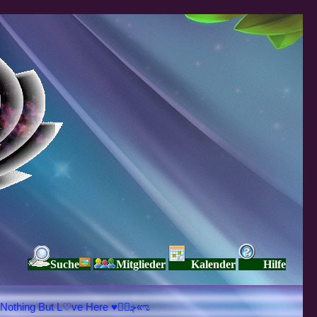
Suche
Mitglieder
Kalender
Hilfe
♥ڿڰۣ«ಌ SPIRITUELLE Я Ξ √ Ω L U T ↑ ☼ N - Forum - WE ARE ALL ❤NE L♡ve ● Pe▲ce ● Light☀ Nothing But L♡ve Here ♥ڿڰۣ«ಌ