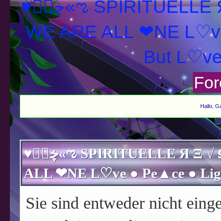
♥ڿڰۣ«ಌ SPIRITUELLE Я Ξ √ Ω L U T ↑ ☼ N - Forum -
WE ARE ALL ❤NE L♡ve
For
Hallo, G
♥ڿڰۣ«ಌ SPIRITUELLE Я Ξ √ Ω L U T ↑ ☼ N - Forum - WE ARE
Sie sind entweder nicht einge