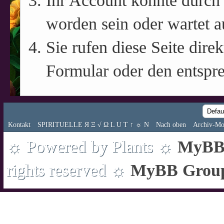
Ihr Account könnte durch 
worden sein oder wartet a
Sie rufen diese Seite direk
Formular oder den entspr
Kontakt
SPIRITUELLE Я Ξ √ Ω L U T ↑ ☼ N
Nach oben
Archiv-Mo
☼ Powered by Plants ☼
MyBB 
rights reserved ☼
MyBB Grou