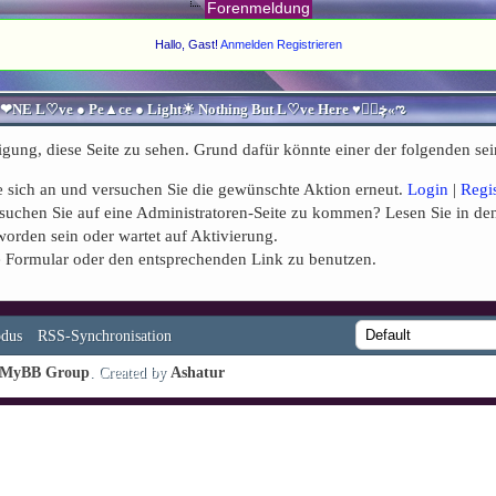
Forenmeldung
Hallo, Gast!
Anmelden
Registrieren
♥ڿڰۣ«ಌ SPIRITUELLE Я Ξ √ Ω L U T ↑ ☼ N - Forum - WE ARE ALL ❤NE L♡ve ● Pe▲ce ● Light☀ Nothing But L♡ve Here ♥ڿڰۣ«ಌ
igung, diese Seite zu sehen. Grund dafür könnte einer der folgenden sei
Sie sich an und versuchen Sie die gewünschte Aktion erneut.
Login
|
Regi
Versuchen Sie auf eine Administratoren-Seite zu kommen? Lesen Sie in de
worden sein oder wartet auf Aktivierung.
nde Formular oder den entsprechenden Link zu benutzen.
dus
RSS-Synchronisation
MyBB Group
. Created by
Ashatur