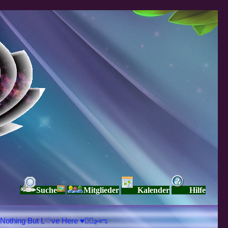
Suche
Mitglieder
Kalender
Hilfe
♥ڿڰۣ«ಌ SPIRITUELLE Я Ξ √ Ω L U T ↑ ☼ N - Forum - WE ARE ALL ❤NE L♡ve ● Pe▲ce ● Light☀ Nothing But L♡ve Here ♥ڿڰۣ«ಌ