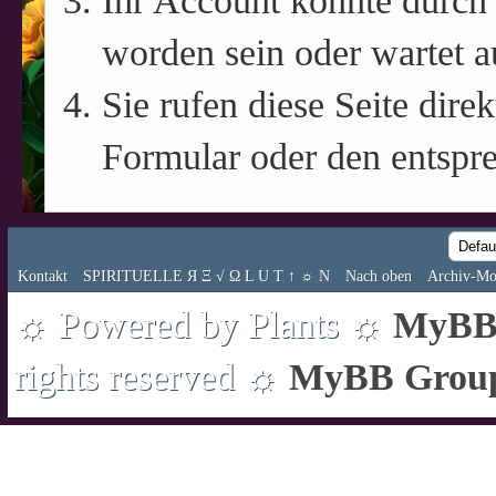
Ihr Account könnte durch 
worden sein oder wartet a
Sie rufen diese Seite direk
Formular oder den entspr
Kontakt
SPIRITUELLE Я Ξ √ Ω L U T ↑ ☼ N
Nach oben
Archiv-Mo
☼ Powered by Plants ☼
MyBB 
rights reserved ☼
MyBB Grou