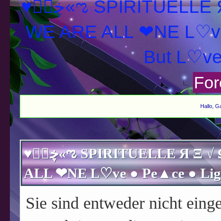
♥ڿڰۣ«ಌ SPIRITUELLE Я Ξ √ Ω L U T ↑ ☼ N - Forum -
WE ARE ALL ❤NE L♡ve
For
Hallo, G
♥ڿڰۣ«ಌ SPIRITUELLE Я Ξ √ Ω L U T ↑ ☼ N - Forum - WE ARE
Sie sind entweder nicht einge