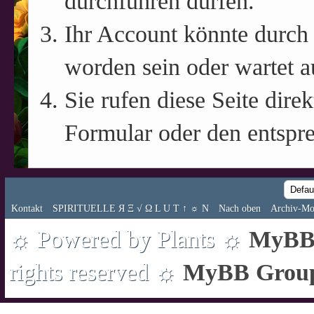
durchführen dürfen.
Ihr Account könnte durch 
worden sein oder wartet a
Sie rufen diese Seite direk
Formular oder den entspr
Kontakt
SPIRITUELLE Я Ξ √ Ω L U T ↑ ☼ N
Nach oben
Archiv-Mo
☼ Powered by Plants ☼
MyBB 
rights reserved ☼
MyBB Grou