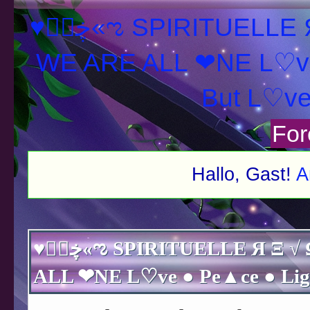
♥ڿڰۣ«ಌ SPIRITUELLE Я Ξ √ Ω L U T ↑ ☼ N - Forum -
WE ARE ALL ❤NE L♡ve
For
Hallo, Gast!
A
♥ڿڰۣ«ಌ SPIRITUELLE Я Ξ √ Ω L U T ↑ ☼ N - Forum - WE ARE