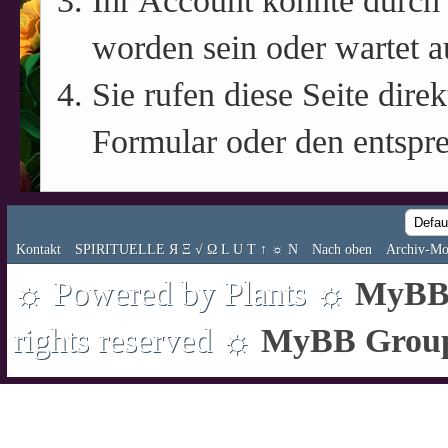
Ihr Account könnte durch 
worden sein oder wartet a
Sie rufen diese Seite direk
Formular oder den entspr
Kontakt
SPIRITUELLE Я Ξ √ Ω L U T ↑ ☼ N
Nach oben
Archiv-Mo
☼ Powered by Plants ☼
MyBB 
rights reserved ☼
MyBB Grou