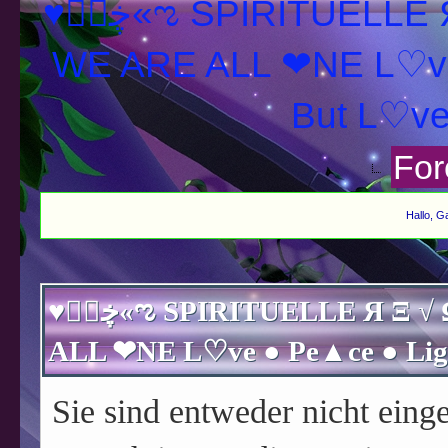
♥ڿڰۣ«ಌ SPIRITUELLE Я Ξ √ Ω L U T ↑ ☼ N - Forum -
WE ARE ALL ❤NE L♡ve
For
Hallo, G
♥ڿڰۣ«ಌ SPIRITUELLE Я Ξ √ Ω L U T ↑ ☼ N - Forum - WE ARE
Sie sind entweder nicht einge