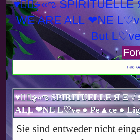
♥ڿڰۣ«ಌ SPIRITUELLE Я Ξ √ Ω L U T ↑ ☼ N - Forum -
WE ARE ALL ❤NE L♡ve
For
Hallo, G
♥ڿڰۣ«ಌ SPIRITUELLE Я Ξ √ Ω L U T ↑ ☼ N - Forum - WE ARE
Sie sind entweder nicht einge