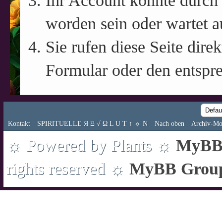
Ihr Account könnte durch 
worden sein oder wartet a
Sie rufen diese Seite direk
Formular oder den entspr
Kontakt
SPIRITUELLE Я Ξ √ Ω L U T ↑ ☼ N
Nach oben
Archiv-Mo
☼ Powered by Plants ☼
MyBB 
rights reserved ☼
MyBB Grou