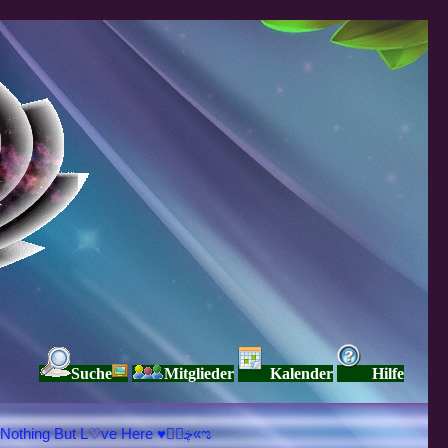
Suche
Mitglieder
Kalender
Hilfe
♥ڿڰۣ«ಌ SPIRITUELLE Я Ξ √ Ω L U T ↑ ☼ N - Forum - WE ARE ALL ❤NE L♡ve ● Pe▲ce ● Light☀ Nothing But L♡ve Here ♥ڿڰۣ«ಌ