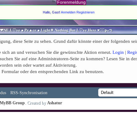
Forenmeldung
Hallo, Gast!
Anmelden
Registrieren
♥ڿڰۣ«ಌ SPIRITUELLE Я Ξ √ Ω L U T ↑ ☼ N - Forum - WE ARE ALL ❤NE L♡ve ● Pe▲ce ● Light☀ Nothing But L♡ve Here ♥ڿڰۣ«ಌ
igung, diese Seite zu sehen. Grund dafür könnte einer der folgenden sei
Sie sich an und versuchen Sie die gewünschte Aktion erneut.
Login
|
Regi
Versuchen Sie auf eine Administratoren-Seite zu kommen? Lesen Sie in de
worden sein oder wartet auf Aktivierung.
nde Formular oder den entsprechenden Link zu benutzen.
dus
RSS-Synchronisation
MyBB Group
. Created by
Ashatur