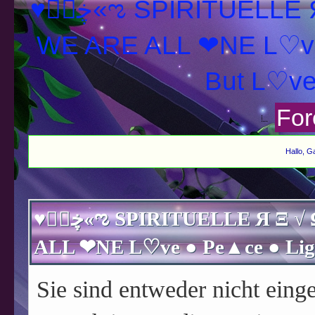
♥ڿڰۣ«ಌ SPIRITUELLE Я Ξ √ Ω L U T ↑ ☼ N - Forum -
WE ARE ALL ❤NE L♡ve
For
Hallo, G
♥ڿڰۣ«ಌ SPIRITUELLE Я Ξ √ Ω L U T ↑ ☼ N - Forum - WE ARE
Sie sind entweder nicht einge