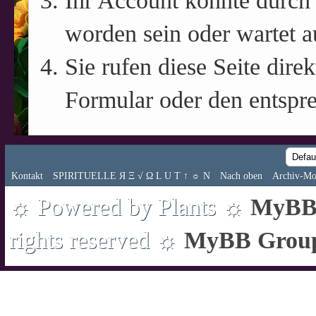
Ihr Account könnte durch 
worden sein oder wartet a
Sie rufen diese Seite direk
Formular oder den entspr
Kontakt
SPIRITUELLE Я Ξ √ Ω L U T ↑ ☼ N
Nach oben
Archiv-Mo
☼ Powered by Plants ☼
MyBB 
rights reserved ☼
MyBB Grou