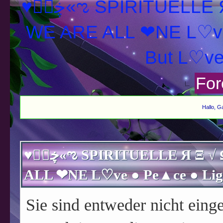
♥ڿڰۣ«ಌ SPIRITUELLE Я Ξ √ Ω L U T ↑ ☼ N - Forum -
WE ARE ALL ❤NE L♡ve
For
Hallo, G
♥ڿڰۣ«ಌ SPIRITUELLE Я Ξ √ Ω L U T ↑ ☼ N - Forum - WE ARE
Sie sind entweder nicht einge