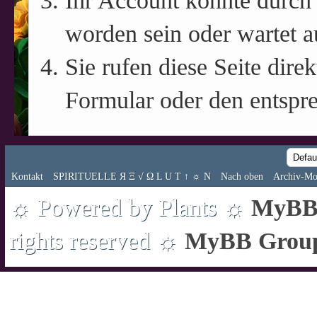
Ihr Account könnte durch 
worden sein oder wartet a
Sie rufen diese Seite direk
Formular oder den entspr
Kontakt
SPIRITUELLE Я Ξ √ Ω L U T ↑ ☼ N
Nach oben
Archiv-Mo
☼ Powered by Plants ☼
MyBB 
rights reserved ☼
MyBB Grou