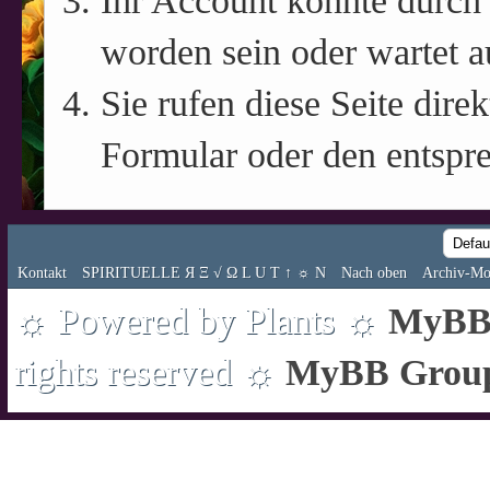
Ihr Account könnte durch 
worden sein oder wartet a
Sie rufen diese Seite direk
Formular oder den entspr
Kontakt
SPIRITUELLE Я Ξ √ Ω L U T ↑ ☼ N
Nach oben
Archiv-Mo
☼ Powered by Plants ☼
MyBB 
rights reserved ☼
MyBB Grou