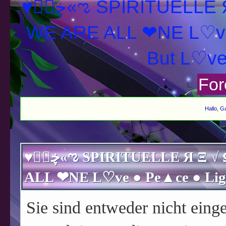
♥ڿڰۣ«ಌ SPIRITUELLE Я Ξ √ Ω L U T ↑ ☼ N - Forum -
WE ARE ALL ❤NE L♡ve
For
Hallo, G
♥ڿڰۣ«ಌ SPIRITUELLE Я Ξ √ Ω L U T ↑ ☼ N - Forum - WE ARE
Sie sind entweder nicht einge