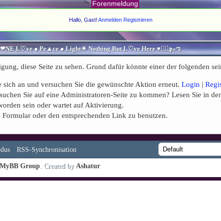
Forenmeldung
Hallo, Gast!
Anmelden
Registrieren
♥ڿڰۣ«ಌ SPIRITUELLE Я Ξ √ Ω L U T ↑ ☼ N - Forum - WE ARE ALL ❤NE L♡ve ● Pe▲ce ● Light☀ Nothing But L♡ve Here ♥ڿڰۣ«ಌ
igung, diese Seite zu sehen. Grund dafür könnte einer der folgenden sei
Sie sich an und versuchen Sie die gewünschte Aktion erneut.
Login
|
Regi
Versuchen Sie auf eine Administratoren-Seite zu kommen? Lesen Sie in de
worden sein oder wartet auf Aktivierung.
nde Formular oder den entsprechenden Link zu benutzen.
dus
RSS-Synchronisation
MyBB Group
. Created by
Ashatur