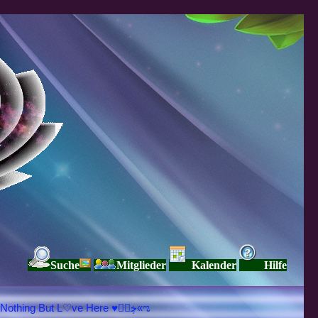
Suche
Mitglieder
Kalender
Hilfe
♥ڿڰۣ«ಌ SPIRITUELLE Я Ξ √ Ω L U T ↑ ☼ N - Forum - WE ARE ALL ❤NE L♡ve ● Pe▲ce ● Light☀ Nothing But L♡ve Here ♥ڿڰۣ«ಌ