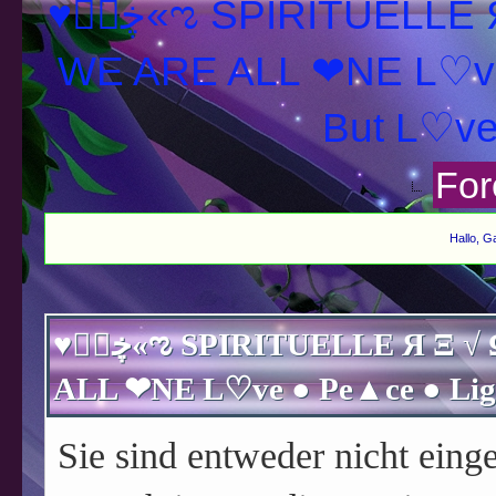
♥ڿڰۣ«ಌ SPIRITUELLE Я Ξ √ Ω L U T ↑ ☼ N - Forum -
WE ARE ALL ❤NE L♡ve
For
Hallo, G
♥ڿڰۣ«ಌ SPIRITUELLE Я Ξ √ Ω L U T ↑ ☼ N - Forum - WE ARE
Sie sind entweder nicht einge