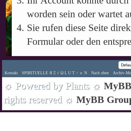
Ihr Account könnte durch 
worden sein oder wartet a
Sie rufen diese Seite direk
Formular oder den entspr
Kontakt
SPIRITUELLE Я Ξ √ Ω L U T ↑ ☼ N
Nach oben
Archiv-Mo
☼ Powered by Plants ☼
MyBB 
rights reserved ☼
MyBB Grou