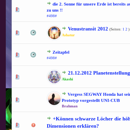
die 2. Sonne für unsere Erde ist bereits
0 Bewertung(en) - 0 von 5 durchschnittlich
1
2
3
4
5
zu uns !!
#498#
Venustransit 2012
(Seiten:
1
2
)
1 Bewertung(en) - 5 von 5 durchschnittlich
1
2
3
4
5
Ashatur
Zeitapfel
1 Bewertung(en) - 5 von 5 durchschnittlich
1
2
3
4
5
#498#
21.12.2012 Planetenstellun
0 Bewertung(en) - 0 von 5 durchschnittlich
1
2
3
4
5
Akashi
Vergess SEGWAY Honda hat sein
0 Bewertung(en) - 0 von 5 durchschnittlich
1
2
3
4
5
Prototyp vorgestellt UNI-CUB
Brahman
+Können schwarze Löcher die hö
0 Bewertung(en) - 0 von 5 durchschnittlich
1
2
3
4
5
Dimensionen erklären?