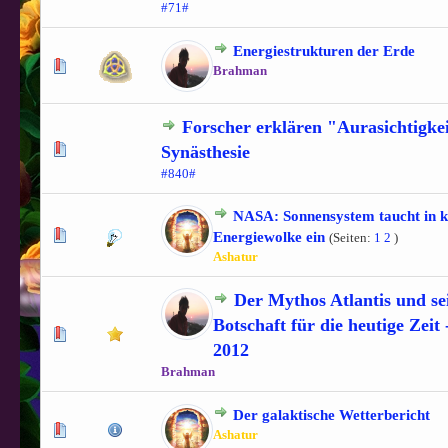
#71#
Energiestrukturen der Erde
0 Bewertung(en) - 0 von 5 durchschnittlich
1
2
3
4
5
Brahman
Forscher erklären "Aurasichtigkei
0 Bewertung(en) - 0 von 5 durchschnittlich
1
2
3
4
5
Synästhesie
#840#
NASA: Sonnensystem taucht in 
1 Bewertung(en) - 5 von 5 durchschnittlich
1
2
3
4
5
Energiewolke ein
(Seiten:
1
2
)
Ashatur
Der Mythos Atlantis und se
Botschaft für die heutige Zeit 
0 Bewertung(en) - 0 von 5 durchschnittlich
1
2
3
4
5
2012
Brahman
Der galaktische Wetterbericht
1 Bewertung(en) - 5 von 5 durchschnittlich
1
2
3
4
5
Ashatur