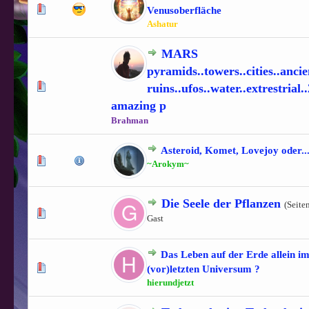
1 Bewertung(en) - 5 von 5 durchschnittlich
1
2
3
4
5
Venusoberfläche
Ashatur
MARS
pyramids..towers..cities..ancie
1 Bewertung(en) - 5 von 5 durchschnittlich
1
2
3
4
5
ruins..ufos..water..extrestrial.
amazing p
Brahman
Asteroid, Komet, Lovejoy oder....
0 Bewertung(en) - 0 von 5 durchschnittlich
1
2
3
4
5
~Arokym~
Die Seele der Pflanzen
(Seite
1 Bewertung(en) - 1 von 5 durchschnittlich
1
2
3
4
5
Gast
Das Leben auf der Erde allein i
0 Bewertung(en) - 0 von 5 durchschnittlich
1
2
3
4
5
(vor)letzten Universum ?
hierundjetzt