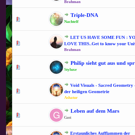
Brahman
Triple-DNA
0 Bewertung(en) - 0 von 5 durchschnittlich
1
2
3
4
5
Nachtelf
LET US HAVE SOME FUN : Y
0 Bewertung(en) - 0 von 5 durchschnittlich
1
2
3
4
5
LOVE THIS..Get to know your Unive
Brahman
Philip sieht gut aus und spr
1 Bewertung(en) - 2 von 5 durchschnittlich
1
2
3
4
5
Styluxe
Void Visuals - Sacred Geometry 
1 Bewertung(en) - 5 von 5 durchschnittlich
1
2
3
4
5
der heiligen Geometrie
Ashatur
Leben auf dem Mars
0 Bewertung(en) - 0 von 5 durchschnittlich
1
2
3
4
5
Gast
Erstaunliches Aufflammen der