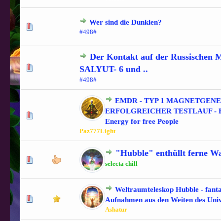
Wer sind die Dunklen?
0 Bewertung(en) - 0 von 5 durchschnittlich
1
2
3
4
5
#498#
Der Kontakt auf der Russischen M
0 Bewertung(en) - 0 von 5 durchschnittlich
1
2
3
4
5
SALYUT- 6 und ..
#498#
EMDR - TYP 1 MAGNETGEN
ERFOLGREICHER TESTLAUF - F
1 Bewertung(en) - 5 von 5 durchschnittlich
1
2
3
4
5
Energy for free People
Paz777Light
"Hubble" enthüllt ferne W
1 Bewertung(en) - 5 von 5 durchschnittlich
1
2
3
4
5
selecta chill
Weltraumteleskop Hubble - fanta
1 Bewertung(en) - 5 von 5 durchschnittlich
1
2
3
4
5
Aufnahmen aus den Weiten des Uni
Ashatur