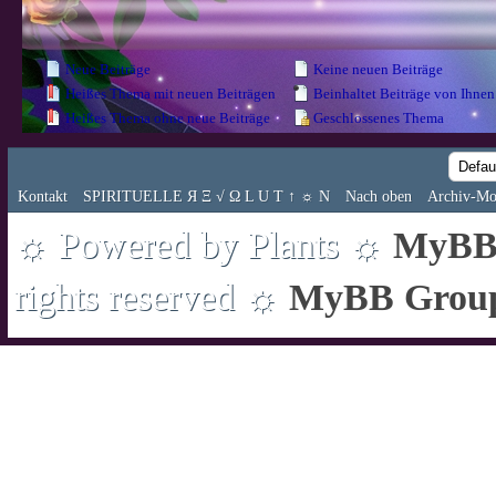
Neue Beiträge
Keine neuen Beiträge
Heißes Thema mit neuen Beiträgen
Beinhaltet Beiträge von Ihnen
Heißes Thema ohne neue Beiträge
Geschlossenes Thema
Kontakt
SPIRITUELLE Я Ξ √ Ω L U T ↑ ☼ N
Nach oben
Archiv-Mo
☼ Powered by Plants ☼
MyBB 
rights reserved ☼
MyBB Grou