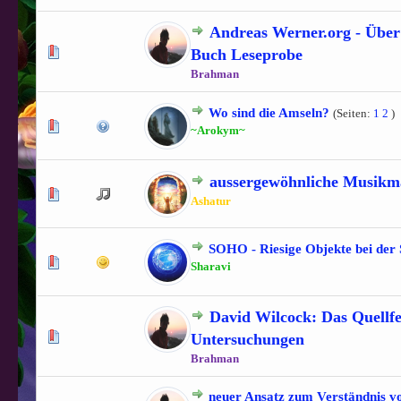
Andreas Werner.org - Über
1 Bewertung(en) - 5 von 5 durchschnittlich
1
2
3
4
5
Buch Leseprobe
Brahman
Wo sind die Amseln?
(Seiten:
1
2
)
1 Bewertung(en) - 5 von 5 durchschnittlich
1
2
3
4
5
~Arokym~
aussergewöhnliche Musikm
1 Bewertung(en) - 5 von 5 durchschnittlich
1
2
3
4
5
Ashatur
SOHO - Riesige Objekte bei der
0 Bewertung(en) - 0 von 5 durchschnittlich
1
2
3
4
5
Sharavi
David Wilcock: Das Quellfe
1 Bewertung(en) - 5 von 5 durchschnittlich
1
2
3
4
5
Untersuchungen
Brahman
neuer Ansatz zum Verständnis v