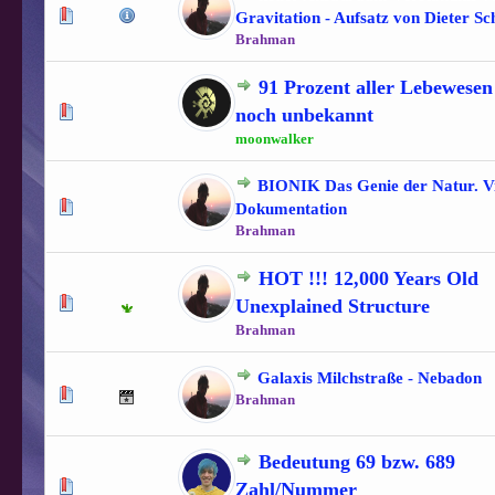
0 Bewertung(en) - 0 von 5 durchschnittlich
1
2
3
4
5
Gravitation - Aufsatz von Dieter Sc
Brahman
91 Prozent aller Lebewesen
1 Bewertung(en) - 5 von 5 durchschnittlich
1
2
3
4
5
noch unbekannt
moonwalker
BIONIK Das Genie der Natur. V
1 Bewertung(en) - 5 von 5 durchschnittlich
1
2
3
4
5
Dokumentation
Brahman
HOT !!! 12,000 Years Old
1 Bewertung(en) - 5 von 5 durchschnittlich
1
2
3
4
5
Unexplained Structure
Brahman
Galaxis Milchstraße - Nebadon
1 Bewertung(en) - 5 von 5 durchschnittlich
1
2
3
4
5
Brahman
Bedeutung 69 bzw. 689
1 Bewertung(en) - 5 von 5 durchschnittlich
1
2
3
4
5
Zahl/Nummer