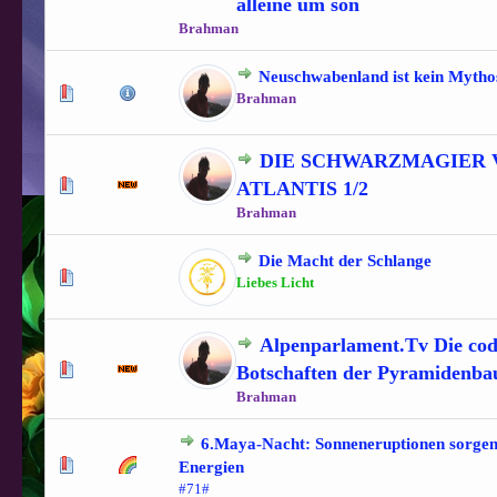
alleine um son
Brahman
Neuschwabenland ist kein Mytho
0 Bewertung(en) - 0 von 5 durchschnittlich
1
2
3
4
5
Brahman
DIE SCHWARZMAGIER 
1 Bewertung(en) - 5 von 5 durchschnittlich
1
2
3
4
5
ATLANTIS 1/2
Brahman
Die Macht der Schlange
1 Bewertung(en) - 5 von 5 durchschnittlich
1
2
3
4
5
Liebes Licht
Alpenparlament.Tv Die cod
1 Bewertung(en) - 5 von 5 durchschnittlich
1
2
3
4
5
Botschaften der Pyramidenba
Brahman
6.Maya-Nacht: Sonneneruptionen sorgen 
1 Bewertung(en) - 5 von 5 durchschnittlich
1
2
3
4
5
Energien
#71#