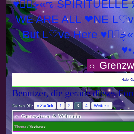
♥ڿڰۣ«ಌ SPIRITUELLE Я Ξ √ Ω L U T ↑ ☼ N - Forum -
WE ARE ALL ❤NE L♡ve
But L♡ve
♥•
☼ Grenzw
Hallo, G
Benutzer, die gerade dieses Fo
Seiten (4):
« Zurück
1
2
4
Weiter »
3
☼ Grenzwissen & Weltraum
Thema
/
Verfasser