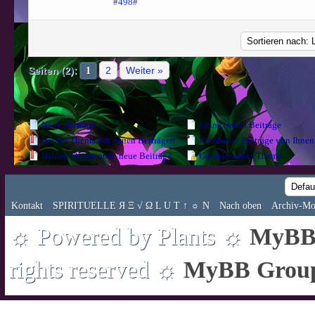
#498#
Seiten (2):
2
Weiter »
1
Neue Beiträge
Keine neuen Beiträge
Heißes Thema mit neuen Beiträgen
Beinhaltet Beiträge von Ihnen
Heißes Thema ohne neue Beiträge
Geschlossenes Thema
Kontakt
SPIRITUELLE Я Ξ √ Ω L U T ↑ ☼ N
Nach oben
Archiv-Mo
☼ Powered by Plants ☼
MyBB 
rights reserved ☼
MyBB Grou