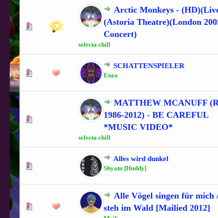
Arctic Monkeys - (HD)(Liv
(Astoria Theatre)(London 200
0 Bewertung(en) - 0 von 5 durchschnittlich
1
2
3
4
5
Concert)
selecta chill
SCHATTENSPIELER
1 Bewertung(en) - 5 von 5 durchschnittlich
1
2
3
4
5
Enza
MATTHEW MCANUFF (R.
1986-2012) - BE CAREFUL
0 Bewertung(en) - 0 von 5 durchschnittlich
1
2
3
4
5
*MUSIC VIDEO*
selecta chill
Alles wird dunkel
0 Bewertung(en) - 0 von 5 durchschnittlich
1
2
3
4
5
Shyam [Huddy]
Alle Vögel singen für mich 
0 Bewertung(en) - 0 von 5 durchschnittlich
1
2
3
4
5
steh im Wald [Mailied 2012]