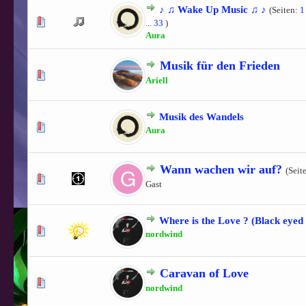
♪ ♫ Wake Up Music ♫ ♪
(Seiten:
1
3 Bewertung(en) - 4.33 von 5 durchschnittlich
1
2
3
4
5
...
33
)
Aura
Musik für den Frieden
0 Bewertung(en) - 0 von 5 durchschnittlich
1
2
3
4
5
Ariell
Musik des Wandels
0 Bewertung(en) - 0 von 5 durchschnittlich
1
2
3
4
5
Aura
Wann wachen wir auf?
(Seit
0 Bewertung(en) - 0 von 5 durchschnittlich
1
2
3
4
5
Gast
Where is the Love ? (Black eyed
0 Bewertung(en) - 0 von 5 durchschnittlich
1
2
3
4
5
nordwind
Caravan of Love
0 Bewertung(en) - 0 von 5 durchschnittlich
1
2
3
4
5
nordwind