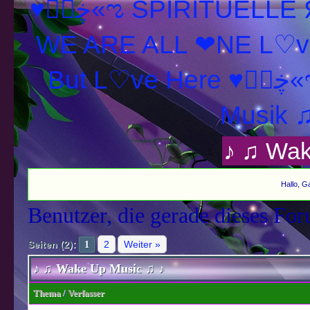
♥ڿڰۣ«ಌ SPIRITUELLE Я Ξ √ Ω L U T ↑ ☼ N - Forum -
WE ARE ALL ❤NE L♡ve
But L♡ve H
Musik ♫
♪ ♫ Wak
Hallo, G
Benutzer, die gerade dieses Fo
Seiten (2):
2
Weiter »
1
♪ ♫ Wake Up Music ♫ ♪
Thema
/
Verfasser