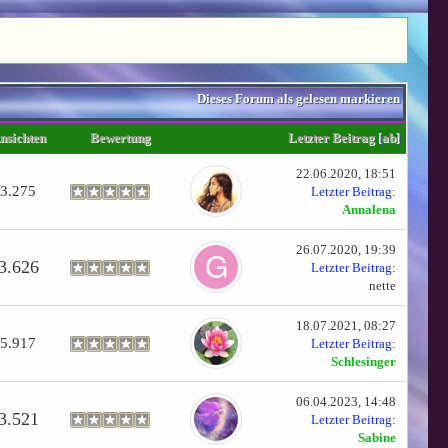
Dieses Forum als gelesen markieren
nsichten
Bewertung
Letzter Beitrag
[
ab
]
22.06.2020, 18:51
3.275
Letzter Beitrag
:
Annalena
26.07.2020, 19:39
3.626
Letzter Beitrag
:
nette
18.07.2021, 08:27
5.917
Letzter Beitrag
:
Schlesinger
06.04.2023, 14:48
3.521
Letzter Beitrag
:
Sabine