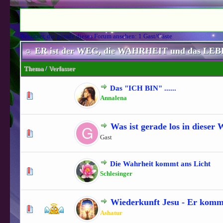
Benutzer, die gerade dieses Forum ansehen: 1 Gast/Gäste
☼ ER ist der WEG, die WAHRHEIT und das LEB
Thema
/
Verfasser
Das "ICH BIN" ......
0 Bewertung(en) - 
Annalena
Was ist gerade los in dieser W
0 Bewertung(en) - 
Gast
Die Wahrheit kommt ans Licht
0 Bewertung(en) - 
Schlesinger
Wiederkunft Jesu - Er komm
0 Bewertung(en) - 
Ashatur