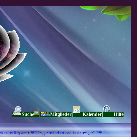
Suche
Mitglieder
Kalender
Hilfe
♥ڿڰۣ«ಌ SPIRITUELLE Я Ξ √ Ω L U T ↑ ☼ N - Forum - WE ARE ALL ❤NE L♡ve ● Pe▲ce ● Light☀ Nothing But L♡ve Here ♥ڿڰۣ«ಌ
›
❤*¨*•.¸¸.• ♥ Lebensschule ♥•.,,.•*¨*❤