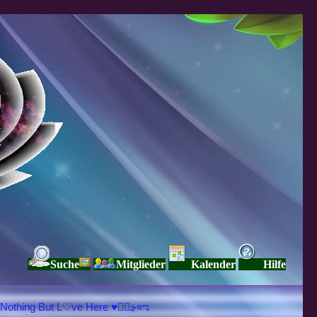
Suche
Mitglieder
Kalender
Hilfe
♥ڿڰۣ«ಌ SPIRITUELLE Я Ξ √ Ω L U T ↑ ☼ N - Forum - WE ARE ALL ❤NE L♡ve ● Pe▲ce ● Light☀ Nothing But L♡ve Here ♥ڿڰۣ«ಌ