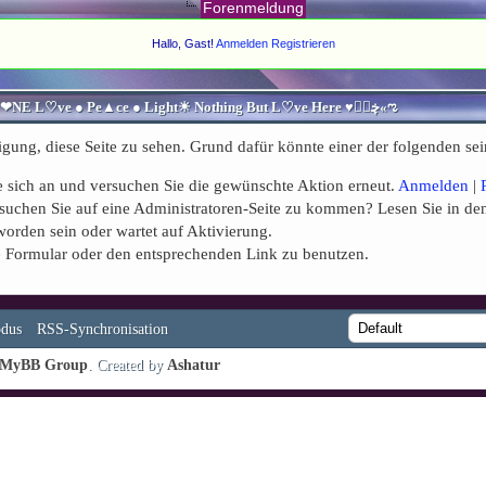
Forenmeldung
Hallo, Gast!
Anmelden
Registrieren
♥ڿڰۣ«ಌ SPIRITUELLE Я Ξ √ Ω L U T ↑ ☼ N - Forum - WE ARE ALL ❤NE L♡ve ● Pe▲ce ● Light☀ Nothing But L♡ve Here ♥ڿڰۣ«ಌ
igung, diese Seite zu sehen. Grund dafür könnte einer der folgenden sei
Sie sich an und versuchen Sie die gewünschte Aktion erneut.
Anmelden
|
Versuchen Sie auf eine Administratoren-Seite zu kommen? Lesen Sie in de
worden sein oder wartet auf Aktivierung.
nde Formular oder den entsprechenden Link zu benutzen.
dus
RSS-Synchronisation
MyBB Group
. Created by
Ashatur