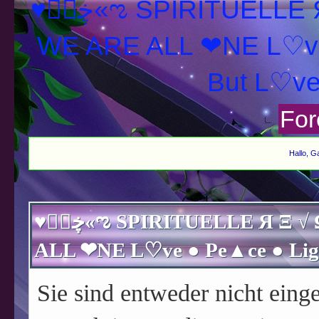
♥ڿڰۣ«ಌ SPIRITUELLE Я Ξ √ Ω L U T ↑ ☼ N - Forum -
WE ARE ALL ❤NE L♡ve
For
Hallo, G
♥ڿڰۣ«ಌ SPIRITUELLE Я Ξ √ Ω L U T ↑ ☼ N - Forum - WE ARE
Sie sind entweder nicht einge