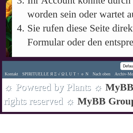
Ihr Account könnte durch 
worden sein oder wartet a
Sie rufen diese Seite direk
Formular oder den entspr
Kontakt
SPIRITUELLE Я Ξ √ Ω L U T ↑ ☼ N
Nach oben
Archiv-Mo
☼ Powered by Plants ☼
MyBB 
rights reserved ☼
MyBB Grou